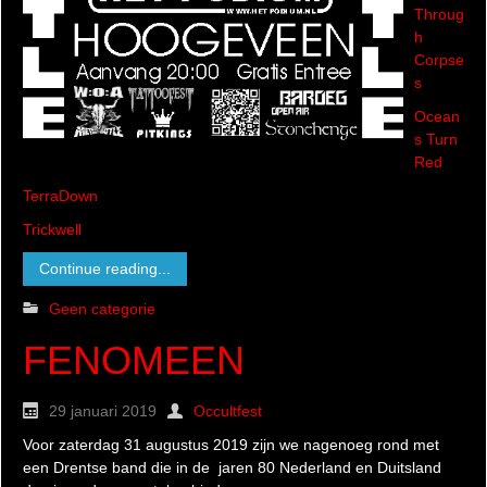
Throug
h
Corpse
s
Ocean
s Turn
Red
TerraDown
Trickwell
Continue reading...
Geen categorie
FENOMEEN
29 januari 2019
Occultfest
Voor zaterdag 31 augustus 2019 zijn we nagenoeg rond met
een Drentse band die in de jaren 80 Nederland en Duitsland