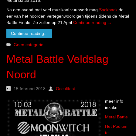
Metal Battle 2018.
Na een avond met veel muzikaal vuurwerk mag
Sackback
de
eer van het noorden vertegenwoordigen tijdens tijdens de Metal
Battle Finale. Ze zullen op 21 April
Continue reading
→
Continue reading...
Geen categorie
Metal Battle Veldslag
Noord
15 februari 2018
Occultfest
meer info
inzake:
Metal Battle
Het Podium
te