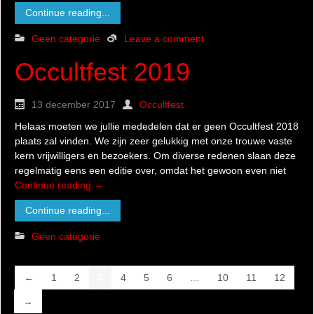
Continue reading...
Geen categorie
Leave a comment
Occultfest 2019
13 december 2017
Occultfest
Helaas moeten we jullie mededelen dat er geen Occultfest 2018
plaats zal vinden. We zijn zeer gelukkig met onze trouwe vaste
kern vrijwilligers en bezoekers. Om diverse redenen slaan deze
regelmatig eens een editie over, omdat het gewoon even niet
Continue reading
→
Continue reading...
Geen categorie
←
1
2
3
4
5
6
…
10
11
12
→