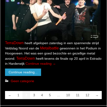
TerraDown
heeft afgelopen zaterdag in een spannende strijd
Metalbattle
Veldslag Noord van de
gewonnen in het Podium in
Hoogeveen. Het was een goed bezochte en gezellige metal
TerraDown
avond.
heeft tevens de finale op 20 april in Estrado
in Harderwijk
Continue reading
→
Continue reading...
Geen categorie
←
1
2
3
4
5
…
10
11
12
→