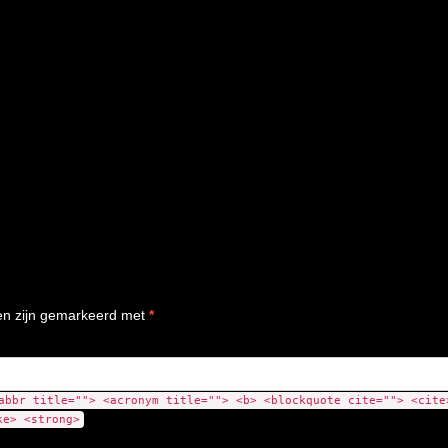
den zijn gemarkeerd met
*
abbr title=""> <acronym title=""> <b> <blockquote cite=""> <cite
ke> <strong>