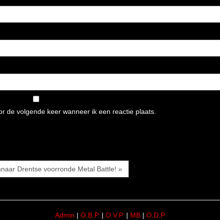
or de volgende keer wanneer ik een reactie plaats.
naar Drentse voorronde Metal Battle! »
Admin
|
O.B.P.
|
O.V.P.
|
MB
|
O.D.P