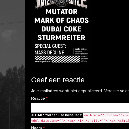
Geef een reactie
Je e-mailadres wordt niet gepubliceerd.
Vereiste vel
Reactie
*
XHTML:
You can use these tags:
<a href="" title=""> <
<del datetime=""> <em> <i> <q cite=""> <s> <stri
Naam
*