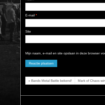
E-mail
*
Site
Mijn naam, e-mail en site opslaan in deze browser vo
« Bands Metal Battle bekend!
Mark of Chaos win