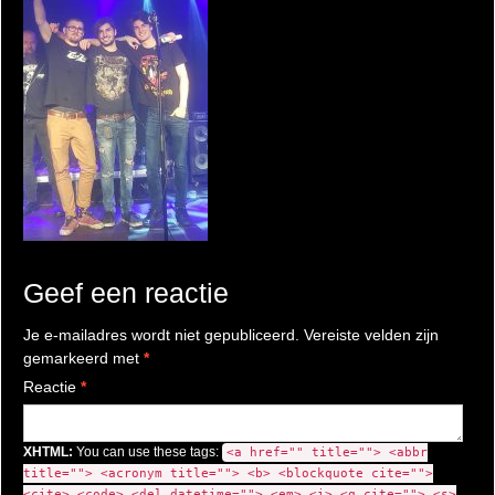
Geef een reactie
Je e-mailadres wordt niet gepubliceerd.
Vereiste velden zijn
gemarkeerd met
*
Reactie
*
XHTML:
You can use these tags:
<a href="" title=""> <abbr
title=""> <acronym title=""> <b> <blockquote cite="">
<cite> <code> <del datetime=""> <em> <i> <q cite=""> <s>