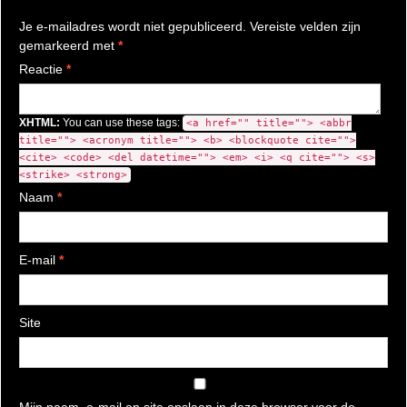
Je e-mailadres wordt niet gepubliceerd.
Vereiste velden zijn
gemarkeerd met
*
Reactie
*
XHTML:
You can use these tags:
<a href="" title=""> <abbr
title=""> <acronym title=""> <b> <blockquote cite="">
<cite> <code> <del datetime=""> <em> <i> <q cite=""> <s>
<strike> <strong>
Naam
*
E-mail
*
Site
Mijn naam, e-mail en site opslaan in deze browser voor de