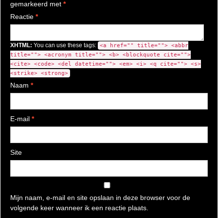
gemarkeerd met
*
Reactie
*
XHTML:
You can use these tags:
<a href="" title=""> <abbr
title=""> <acronym title=""> <b> <blockquote cite="">
<cite> <code> <del datetime=""> <em> <i> <q cite=""> <s>
<strike> <strong>
Naam
*
E-mail
*
Site
Mijn naam, e-mail en site opslaan in deze browser voor de
volgende keer wanneer ik een reactie plaats.