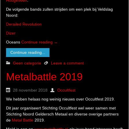
Hoogeveen
.
De volgende bands zullen strijden om een plek bij Veldslag
Noord:
Derailed Revolution
Dizer
Oceans
Continue reading
→
Continue reading...
Geen categorie
Leave a comment
Metalbattle 2019
28 november 2018
Occultfest
We hebben helaas nog weinig nieuws over Occultfest 2019.
Dit jaar organiseert Stichting Occultfest wel weer samen met
Stichting Noord Geldersch Metaal en diverse overige partners
de
Metal Battle
2019.
Meld je aan op
www.metalbattle.nl
als jouw band interesse heeft