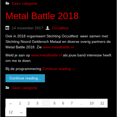
Geen categorie
Metal Battle 2018
14 november 2017
Occultfest
Ook in 2018 organiseert Stichting Occultfest weer samen met
Stichting Noord Geldersch Metaal en diverse overig partners de
Metal Battle 2018. Zie
www.metalbattle.nl
Meld je aan op
www.metalbattle.nl
als jouw band interesse heeft
om me te doen.
Bij de programmering
Continue reading
→
Continue reading...
Geen categorie
←
1
2
3
4
5
6
7
…
10
11
12
→