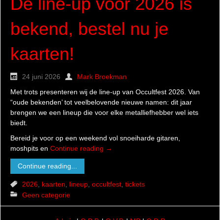
De line-up voor 2026 is
bekend, bestel nu je
kaarten!
24 juni 2026
Mark Broekman
Met trots presenteren wij de line-up van Occultfest 2026. Van
“oude bekenden’ tot veelbelovende nieuwe namen: dit jaar
brengen we een lineup die voor elke metalliefhebber wel iets
biedt.
Bereid je voor op een weekend vol snoeiharde gitaren,
moshpits en
Continue reading
→
Continue reading...
2026
,
kaarten
,
lineup
,
occultfest
,
tickets
Geen categorie