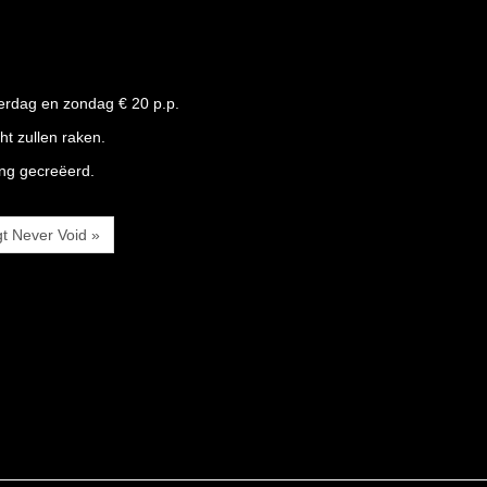
aterdag en zondag € 20 p.p.
ht zullen raken.
ing gecreëerd.
t Never Void »