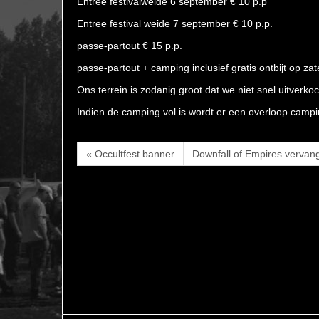
Entree festivalweide 6 september € 10 p.p
Entree festival weide 7 september € 10 p.p.
passe-partout € 15 p.p.
passe-partout + camping inclusief gratis ontbijt op z
Ons terrein is zodanig groot dat we niet snel uitverkoc
Indien de camping vol is wordt er een overloop camp
« Occultfest banner
Downfall of Empires vervang