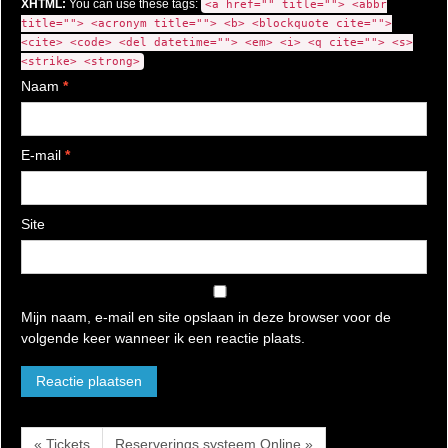
XHTML:
You can use these tags:
<a href="" title=""> <abbr
title=""> <acronym title=""> <b> <blockquote cite="">
<cite> <code> <del datetime=""> <em> <i> <q cite=""> <s>
<strike> <strong>
Naam
*
E-mail
*
Site
Mijn naam, e-mail en site opslaan in deze browser voor de
volgende keer wanneer ik een reactie plaats.
« Tickets
Reserverings systeem Online »