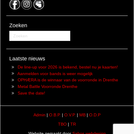
Zoeken
Laatste nieuws
De line-up voor 2026 is bekend, bestel nu je kaarten!
Aanmelden voor bands is weer mogelijk
OPHÆRA is de winnaar van de voorronde in Drenthe
Metal Battle Voorronde Drenthe
Save the date!
Admin
|
O.B.P.
|
O.V.P.
|
MB
|
O.D.P
TBO
|
TR
Website gemaakt door
Sabos webdesign