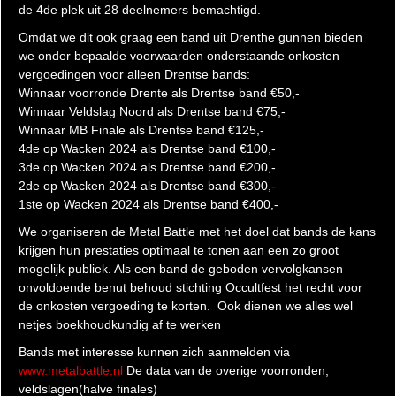
de 4de plek uit 28 deelnemers bemachtigd.
Omdat we dit ook graag een band uit Drenthe gunnen bieden
we onder bepaalde voorwaarden onderstaande onkosten
vergoedingen voor alleen Drentse bands:
Winnaar voorronde Drente als Drentse band €50,-
Winnaar Veldslag Noord als Drentse band €75,-
Winnaar MB Finale als Drentse band €125,-
4de op Wacken 2024 als Drentse band €100,-
3de op Wacken 2024 als Drentse band €200,-
2de op Wacken 2024 als Drentse band €300,-
1ste op Wacken 2024 als Drentse band €400,-
We organiseren de Metal Battle met het doel dat bands de kans
krijgen hun prestaties optimaal te tonen aan een zo groot
mogelijk publiek. Als een band de geboden vervolgkansen
onvoldoende benut behoud stichting Occultfest het recht voor
de onkosten vergoeding te korten. Ook dienen we alles wel
netjes boekhoudkundig af te werken
Bands met interesse kunnen zich aanmelden via
www.metalbattle.nl
De data van de overige voorronden,
veldslagen(halve finales)